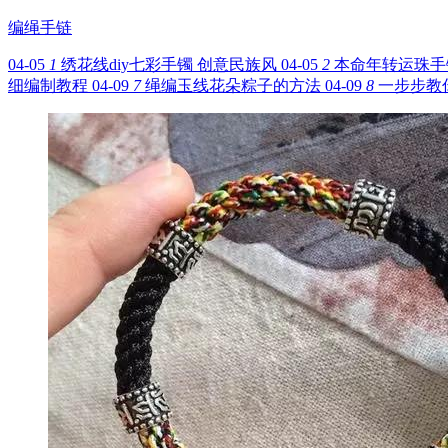
编绳手链
04-05
1
绣花线diy七彩手镯 创意民族风
04-05
2
本命年转运珠手
细编制教程
04-09
7
绳编玉线花朵粽子的方法
04-09
8
一步步教