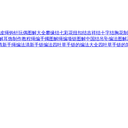
皮绳
钩针玩偶图解大全
攀缘结
七彩花
纽扣结
吉祥结
十字结
胸花制
解
耳饰制作教程
绳编手镯图解
绳编项链图解
中国结吊坠编法图解
清新手绳编法
清新手链编法
四叶草手链的编法大全
四叶草手链的