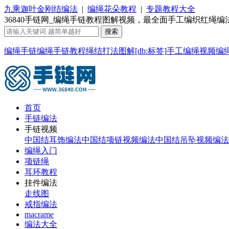
九乘迦叶金刚结编法
|
编绳花朵教程
|
专题教程大全
36840手链网_编绳手链教程图解视频，最全面手工编织红绳编
编绳手链
编绳手链教程
绳结打法图解
[db:标签]
手工编绳视频
编
首页
手链编法
手链视频
中国结耳饰编法
中国结项链视频编法
中国结吊坠视频编法
编绳入门
项链绳
耳环教程
挂件编法
走线图
戒指编法
macrame
编法大全