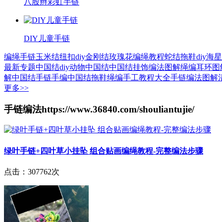
八股辫彩虹手链
DIY儿童手链
编绳手链
玉米结
纽扣diy
金刚结
玫瑰花
编绳教程
蛇结
拖鞋diy
海星
最新专题
中国结diy
动物中国结
中国结挂饰编法图解
绳编耳环图
解
中国结手链
手编中国结拖鞋
绳编手工教程大全
手链编法图解
更多>>
手链编法
https://www.36840.com/shouliantujie/
绿叶手链+四叶草小挂坠 组合贴画编绳教程-完整编法步骤
点击：307762次