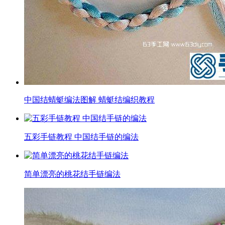
中国结蜻蜓编法图解 蜻蜓结编织教程
五彩手链教程 中国结手链的编法
简单漂亮的桃花结手链编法