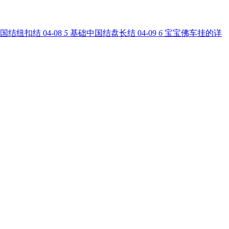
国结纽扣结
04-08
5
基础中国结盘长结
04-09
6
宝宝佛车挂的详