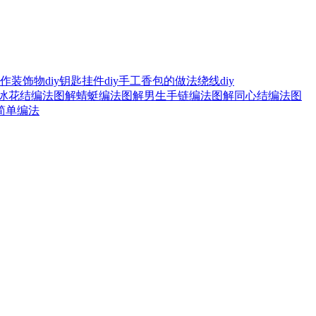
作
装饰物diy
钥匙挂件diy
手工香包的做法
绕线diy
冰花结编法图解
蜻蜓编法图解
男生手链编法图解
同心结编法图
简单编法