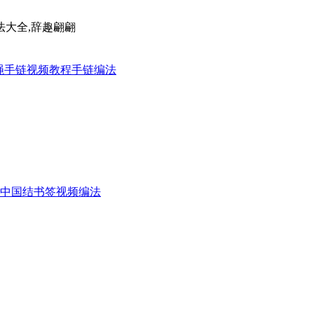
法大全,辞趣翩翩
绳手链视频教程
手链编法
中国结书签视频编法