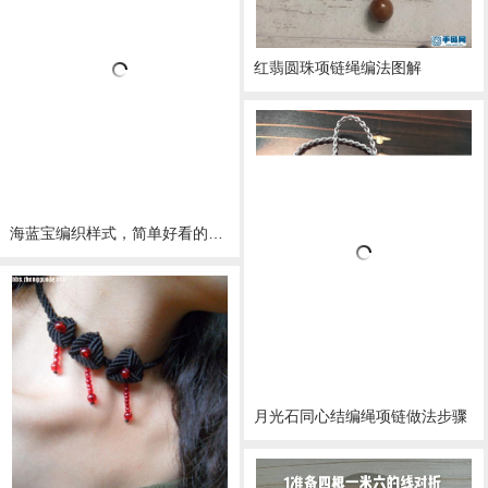
红翡圆珠项链绳编法图解
海蓝宝编织样式，简单好看的项链绳做法
月光石同心结编绳项链做法步骤