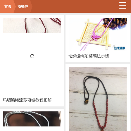
首页
项链绳
蝴蝶编绳项链编法步骤
玛瑙编绳流苏项链教程图解