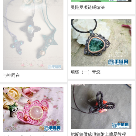
曼陀罗项链绳编法
项链（一）青悠
与神同在
把腳鍊做成項鍊附上簡易教程