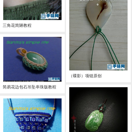
三角花简陋教程
（碟影）项链原创
简易花边包石吊坠串珠版教程