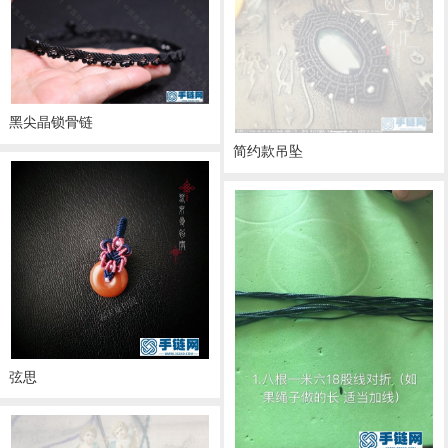
黑尖晶锁骨链
简约款吊坠
弦思